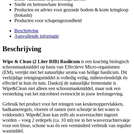
Liter
Snelle en betrouwbare levering
BIB)
Producten en advies voor gezonde bodem & korte kringloop
Basilicum
(bokashi)
aantal
Producten voor schapengezondheid
Beschrijving
Aanvullende informatie
Beschrijving
Wipe & Clean (2 Liter BIB) Basilicum
is een krachtig biologisch
schoonmaakmiddel op basis van Effectieve Micro-organismen
(EM), verrijkt met het natuurlijke aroma van heilige basilicum. Dit
veelzijdige reinigingsmiddel is volledig veilig, milieuvriendelijk én
effectief in huis én tuin. Dankzij de natuurlijke fermentatie is
Wipe&Clean niet alleen een schoonmaakmiddel, maar ook een
versterking van het microbieel evenwicht in jouw leefomgeving.
Gebruik het product voor het reinigen van keukenoppervlakken,
badkamertegels, vloeren of ramen (een scheutje in het water is
voldoende). Wipe&Clean kan zelfs als wasverzachter ingezet
worden – voeg 2 eetlepels (ca. 10 ml) toe in het wasverzachtervakje
voor een frisse, schone was én een verminderd verbruik van regulier
wasmiddel.