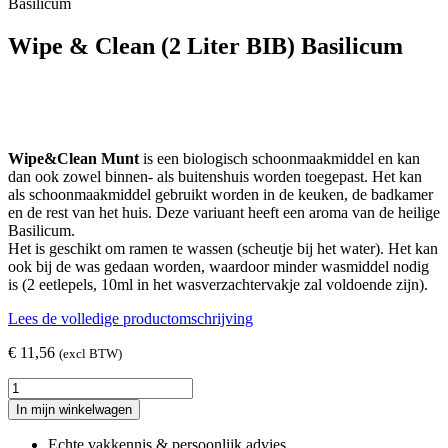
Basilicum
Wipe & Clean (2 Liter BIB) Basilicum
Wipe&Clean Munt
is een biologisch schoonmaakmiddel en kan
dan ook zowel binnen- als buitenshuis worden toegepast. Het kan
als schoonmaakmiddel gebruikt worden in de keuken, de badkamer
en de rest van het huis. Deze variuant heeft een aroma van de heilige
Basilicum.
Het is geschikt om ramen te wassen (scheutje bij het water). Het kan
ook bij de was gedaan worden, waardoor minder wasmiddel nodig
is (2 eetlepels, 10ml in het wasverzachtervakje zal voldoende zijn).
Lees de volledige productomschrijving
€
11,56
(excl BTW)
Wipe
&
In mijn winkelwagen
Clean
(2
Echte vakkennis & persoonlijk advies