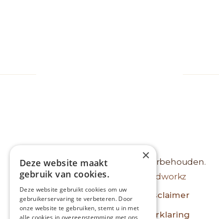
Neem contact op met Philippe
×
© 2026 Protanso - Alle rechten voorbehouden.
Deze website maakt
gebruik van cookies.
Website ontwikkeld door:
Mindworkz
Deze website gebruikt cookies om uw
Algemene voorwaarden
Disclaimer
gebruikerservaring te verbeteren. Door
onze website te gebruiken, stemt u in met
Privacyverklaring
Cookieverklaring
alle cookies in overeenstemming met ons