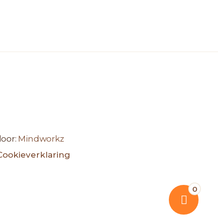
door:
Mindworkz
Cookieverklaring
0