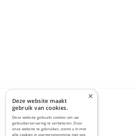
Bel ons
+06 12 50 8
Stuur een
Whatsap
E-mail ons via
info
Neem contact op m
×
Deze website maakt
gebruik van cookies.
Deze website gebruikt cookies om uw
gebruikerservaring te verbeteren. Door
onze website te gebruiken, stemt u in met
alle cookies in overeenstemming met ons