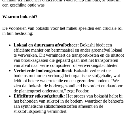
een geschikte optie was.
Waarom bokashi?
De voordelen van bokashi voor het milieu speelden een cruciale rol
in hun beslissing:
Lokaal en duurzaam afvalbeheer:
Bokashi biedt een
efficiënte manier om bermmaaisel en ander groenafval lokaal
te verwerken. Dit vermindert de transportkosten en de uitstoot
van broeikasgassen die gepaard gaan met het transporteren
van afval naar verre composteer- of verwerkingsfaciliteiten.
Verbeterde bodemgezondheid:
Bokashi verbetert de
bodemstructuur en verhoogt het organische stofgehalte, wat
leidt tot betere waterretentie en een gezondere bodem. “We
zien dat bokashi de bodemgezondheid bevordert en daardoor
de plantengroei ondersteunt,” zegt Feodor.
Efficiënter stikstofgebruik:
Het proces van bokashi helpt bij
het behouden van stikstof in de bodem, waardoor de behoefte
aan synthetische stikstofmeststoffen afneemt en de
stikstofuitspoeling vermindert.