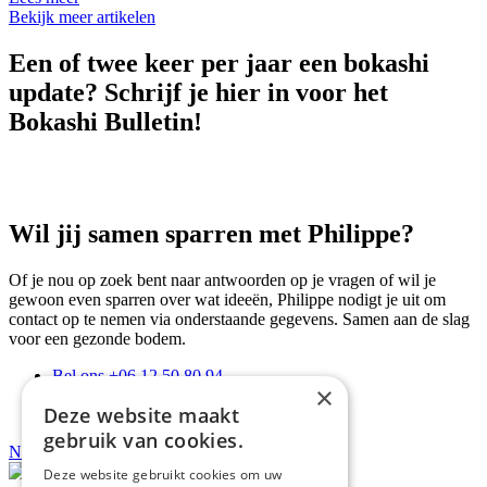
Bekijk meer artikelen
Een of twee keer per jaar een bokashi
update? Schrijf je hier in voor het
Bokashi Bulletin!
Wil jij samen sparren met Philippe?
Of je nou op zoek bent naar antwoorden op je vragen of wil je
gewoon even sparren over wat ideeën, Philippe nodigt je uit om
contact op te nemen via onderstaande gegevens. Samen aan de slag
voor een gezonde bodem.
Bel ons
+06 12 50 80 94
×
Stuur een
Whatsapp bericht
Deze website maakt
E-mail ons via
info@protanso.nl
gebruik van cookies.
Neem contact op met Philippe
Deze website gebruikt cookies om uw