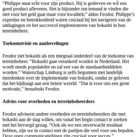
“Philippe staat echt voor zijn product. Hij is gedreven en wil een
goed product afleveren. Het is bijzonder om iemand te vinden die
niet voor het geld gaat maar voor kwaliteit,” aldus Feodor. Philippe’s
expertise en betrokkenheid waren cruciaal bij het navigeren van de
uitdagingen en het succesvol implementeren van bokashi in hun
terreinbeheer.
Toekomstvisie en aanbevelingen
Feodor ziet bokashi als een integraal onderdeel van de toekomst van
terreinbeheer. “Bokashi gaat verankerd worden in Nederland. Het
wordt steeds populairder en zal een van de standaardmiddelen
worden.” Waterschap Limburg is zelfs begonnen met landelijk
meedenken over de implementatie van bokashi, omdat ze geloven
dat het bijdraagt aan een betere wereld. “Dat is voor ons een grote
motivatie,” benadrukt Feodor.
Advies voor overheden en terreinbeheerders
Feodor adviseert andere overheden en terreinbeheerders die met
bokashi aan de slag willen, om vanaf het begin contact te zoeken
met het bevoegd gezag. “Ook als we een onverwacht resultaat
hebben, zijn we in contact met de partijen die veel voor ons bepalen.
Deze open communicatielijnen zijn cruciaal voor succes.”