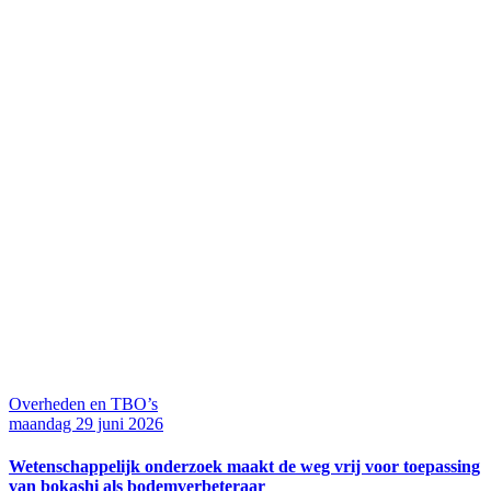
Overheden en TBO’s
maandag 29 juni 2026
Wetenschappelijk onderzoek maakt de weg vrij voor toepassing
van bokashi als bodemverbeteraar