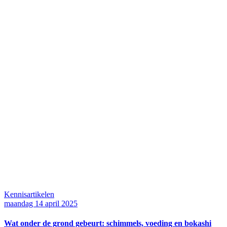
Kennisartikelen
maandag 14 april 2025
Wat onder de grond gebeurt: schimmels, voeding en bokashi