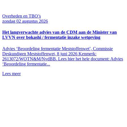
Overheden en TBO’s
zondag 02 augustus 2026
Het langverwachte advies van de CDM aan de Minister van
LVVN over bokashi / fermentatie inzake wetgeving
Advies ‘Beoordeling fermentatie Meststoffenwet’, Commissie
Deskundigen Meststoffenwet, 8 juni 2026 Kenmerk:
2613072/WOTN&M/NvdBB. Lees hier het hele document: Advies
‘Beoordeling fermentatie...
Lees meer